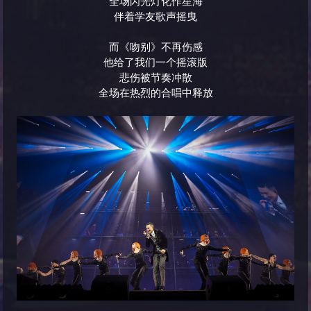
全场闪光灯化作星海
伴着学友歌声摇曳
而《吻别》不再伤感
他给了我们一个摇滚版
悲伤被节奏冲散
全场在热烈的合唱中释放