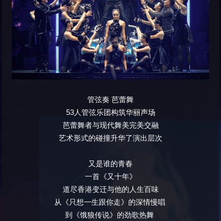
管弦奏
芭蕾舞
53人管弦乐团构筑华丽声场
芭蕾舞者与现代舞美完美交融
艺术形式的碰撞升华了演出层次
又是谁的青春
一首《又十年》
道尽香港变迁与他的人生百味
从《只想一生跟你走》的深情慢唱
到《饿狼传说》的劲歌热舞