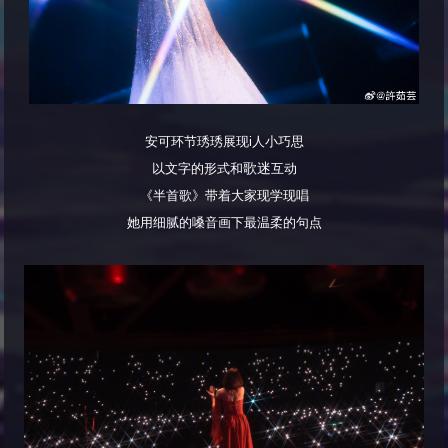
安可环节琇琇展现i人小巧思
歌迷
以文字的形式和
互动
《半首歌》带着大家现学现唱
她用细腻的嗓音画下最温柔的句点