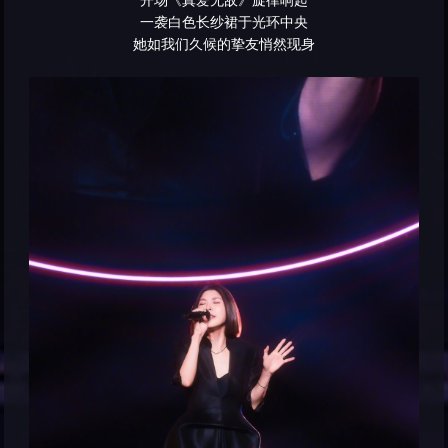
开场《真爱无敌》旋律响起
一袭白色长纱裙于光环中央
她如我们久候的挚友悄然现身