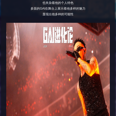
也夹杂着他的个人特色
多面的GAI在舞台上展示着他多样的魅力
显现出他多种的可能性