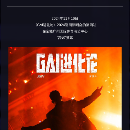
2024年11月16日
《GAI进化论》2024巡回演唱会的第四站
在宝能广州国际体育演艺中心
“高燃”落幕