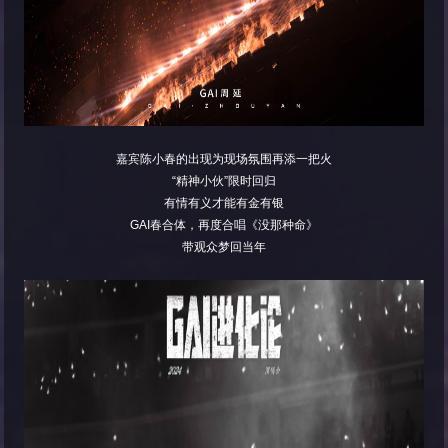
嘉宾陈小春的出现为现场氛围再添一把火
“精神小伙”限时回归
有情有义才能有金有银
GAI春合体，再度合唱《没那种命》
带观众梦回当年