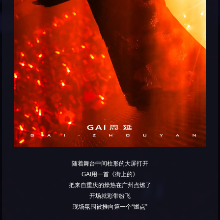
随着舞台中间柱形的大屏打开
GAI用一首《街上的》
把来自重庆的燥热在广州点燃了
开场就彩带纷飞
现场氛围被推向第一个“燃点”