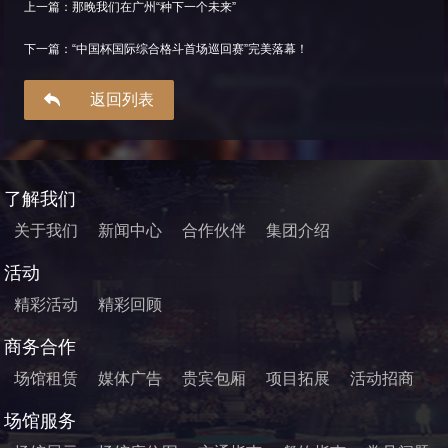
上一篇：那晚我们在广州“种下一个未来”
下一篇：“中国杯国际综合格斗首场巡回赛”完美落幕！
返回列表
了解我们
关于我们
新闻中心
合作伙伴
集团介绍
活动
精彩活动
精彩回顾
商务合作
场馆租赁
媒体广告
贵宾包厢
项目拓展
活动招商
场馆服务