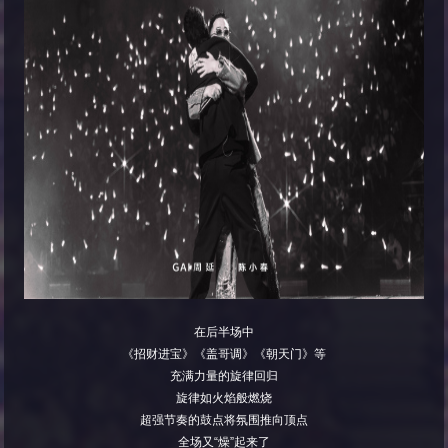
在后半场中
《招财进宝》《盖哥调》《朝天门》等
充满力量的旋律回归
旋律如火焰般燃烧
超强节奏的鼓点将氛围推向顶点
全场又“燥”起来了