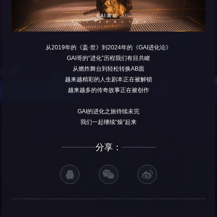
从2019年的《盖·世》到2024年的《GAI进化论》
GAI哥的“进化”历程我们有目共睹
从燃炸舞台到轻松转换AB面
越来越精彩的人生剧本正在被解锁
越来越多的传奇故事正在被创作
GAI的进化之旅待续未完
我们一起继续“燥”起来
分享：