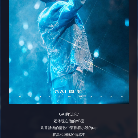
GAI的“进化”
还体现在他的AB面
几首舒缓的情歌中穿插着小段的rap
在温和细腻的情感中